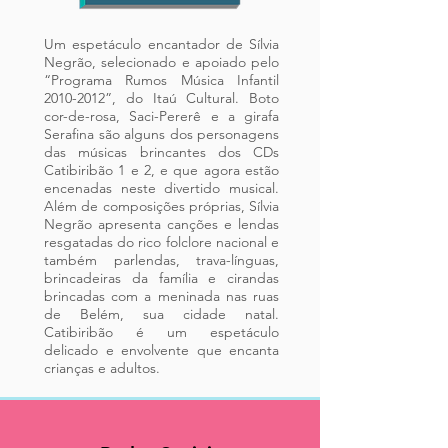
Um espetáculo encantador de Sílvia
Negrão, selecionado e apoiado pelo
“Programa Rumos Música Infantil
2010-2012
”, do Itaú Cultural. Boto
cor-de-rosa, Saci-Pererê e a girafa
Serafina são alguns dos personagens
das músicas brincantes dos CDs
Catibiribão 1 e 2, e que agora estão
encenadas neste divertido musical.
Além de composições próprias, Sílvia
Negrão apresenta canções e lendas
resgatadas do rico folclore nacional e
também parlendas, trava-línguas,
brincadeiras da família e cirandas
brincadas com a meninada nas ruas
de Belém, sua cidade natal.
Catibiribão é um espetáculo
delicado e envolvente que encanta
crianças e adultos.