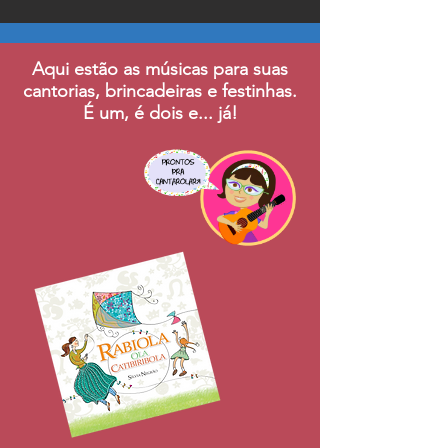
Aqui estão as músicas para suas
cantorias, brincadeiras e festinhas.
É um, é dois e... já!